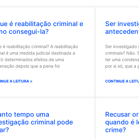
ue é reabilitação criminal e
Ser investi
o consegui-la?
antecedent
 é reabilitação criminal? A reabilitação
Ser investigado 
nal é uma medida judicial destinada a
criminais? Não. 
ir determinados efeitos de uma
ter uma condenaç
enação depois que a pena foi
por si só, que a
INUE A LEITURA »
CONTINUE A LEIT
anto tempo uma
Recusar or
estigação criminal pode
quando é l
ar?
crime?