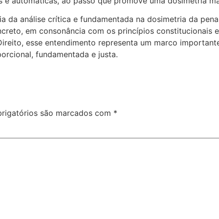
s e automáticas, ao passo que promove uma dosimetria mais
cia da análise crítica e fundamentada na dosimetria da pen
creto, em consonância com os princípios constitucionais e
Direito, esse entendimento representa um marco importante
orcional, fundamentada e justa.
rigatórios são marcados com
*