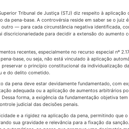
erior Tribunal de Justiça (STJ) diz respeito à aplicação d
ão da pena-base. A controvérsia reside em saber se o juiz é
 outro — para cada circunstância negativa identificada, c
sui discricionariedade para decidir a extensão do aument
entos recentes, especialmente no recurso especial nº 2.17
 pena-base, ou seja, não está vinculado à aplicação automá
a preservar o princípio constitucional da individualização d
 e do delito cometido.
nto da pena deve estar devidamente fundamentado, com ex
tação adequada ou a aplicação de aumentos arbitrários po
 Dessa forma, a exigência da fundamentação objetiva tem 
ntrole judicial das decisões penais.
idade e a rigidez na aplicação da pena, permitindo que o j
ando sua gravidade e relevância para a fixação da sanção