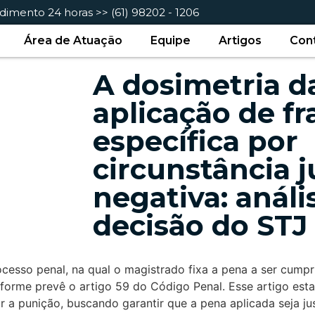
dimento 24 horas >> (61) 98202 - 1206
Área de Atuação
Equipe
Artigos
Con
A dosimetria d
aplicação de fr
específica por
circunstância j
negativa: análi
decisão do STJ
esso penal, na qual o magistrado fixa a pena a ser cumpr
forme prevê o artigo 59 do Código Penal. Esse artigo estab
r a punição, buscando garantir que a pena aplicada seja j