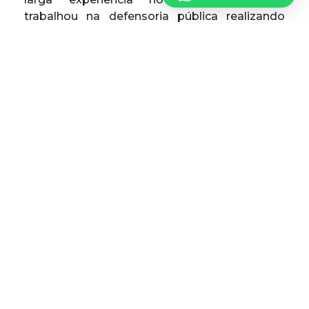
trabalhou na defensoria pública realizando
atendimentos nos presídios do Distrito
Federal e atendendo familiares de
reeducando na Vara de Execuções Penais.
João Arthur Vieira
Advogado Sócio
João Arthur Vieira é profissional graduado em
Direito no IDP, pós-graduação em Direito Civil
e Processo Civil no IDP, monitor nos cursos de
Solução e Prevenção de Conflitos e extensão
Licitação e Contratos ambos pelo IDP, bem
como estudou na Universidade Nova de
Lisboa pelo programa Padre António Vieira o